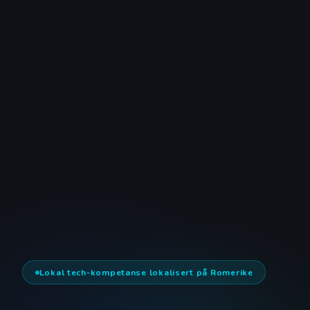
Lokal tech-kompetanse lokalisert på Romerike