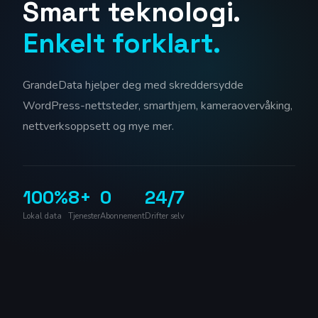
Smart teknologi.
Enkelt forklart.
GrandeData hjelper deg med skreddersydde
WordPress-nettsteder, smarthjem, kameraovervåking,
nettverksoppsett og mye mer.
100%
8+
0
24/7
Lokal data
Tjenester
Abonnement
Drifter selv