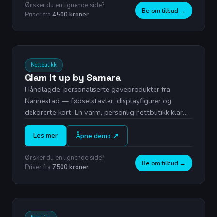
Ønsker du en lignende side?
Be om tilbud →
Priser fra
4500 kroner
Live forhåndsvisning
Nettbutikk
Glam it up by Samara
Håndlagde, personaliserte gaveprodukter fra
Nannestad — fødselstavler, displayfigurer og
dekorerte kort. En varm, personlig nettbutikk klar
for full produksjon.
Les mer
Åpne demo ↗
Ønsker du en lignende side?
Be om tilbud →
Priser fra
7500 kroner
Live forhåndsvisning