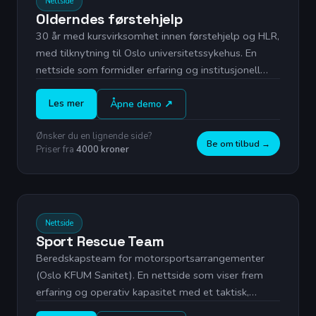
Nettside
Olderndes førstehjelp
30 år med kursvirksomhet innen førstehjelp og HLR,
med tilknytning til Oslo universitetssykehus. En
nettside som formidler erfaring og institusjonell
tillit.
Les mer
Åpne demo ↗
Ønsker du en lignende side?
Be om tilbud →
Priser fra
4000 kroner
Live forhåndsvisning
Nettside
Sport Rescue Team
Beredskapsteam for motorsportsarrangementer
(Oslo KFUM Sanitet). En nettside som viser frem
erfaring og operativ kapasitet med et taktisk,
profesjonelt uttrykk.