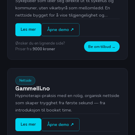
Sykepleier som leier seg direkte ut til sykehus og
kommuner, uten vikarbyrå som mellomledd. En
nettside bygget for å vise tilgjengelighet og
troverdighet på sekunder.
Les mer
Åpne demo ↗
Ønsker du en lignende side?
Be om tilbud →
Priser fra
9000 kroner
Live forhåndsvisning
Nettside
Gammelli.no
Hypnoterapi-praksis med en rolig, organisk nettside
som skaper trygghet fra første sekund — fra
introduksjon til booket time.
Les mer
Åpne demo ↗