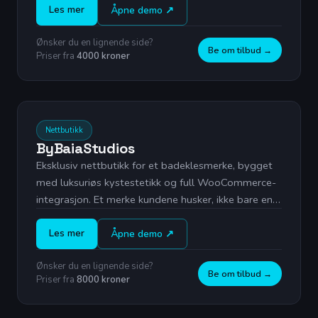
Les mer
Åpne demo ↗
Ønsker du en lignende side?
Be om tilbud →
Priser fra
4000 kroner
Live forhåndsvisning
Nettbutikk
ByBaiaStudios
Eksklusiv nettbutikk for et badeklesmerke, bygget
med luksuriøs kystestetikk og full WooCommerce-
integrasjon. Et merke kundene husker, ikke bare en
produktliste.
Les mer
Åpne demo ↗
Ønsker du en lignende side?
Be om tilbud →
Priser fra
8000 kroner